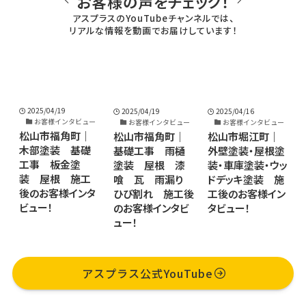
お客様の声をチェック！
アスプラスのYouTubeチャンネルでは、
リアルな情報を動画でお届けしています！
2025/04/16
2025/04/16
2025/04/19
ー
お客様インタビュー
お客様インタビュー
お客様インタビュー
松山市堀江町｜
松山市堀江町｜
松山市福角町｜
外壁塗装・屋根塗
外壁塗装・屋根塗
基礎工事 雨樋
装・車庫塗装・ウッ
装・木テラス・外塀
塗装 屋根 漆
ドデッキ塗装 施
塗装 施工後のお
喰 瓦 雨漏り
タ
工後のお客様イン
客様インタビュ
ひび割れ 施工後
タビュー！
ー！
のお客様インタビ
ュー！
アスプラス公式YouTube