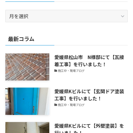
2019
年
か
ら
最新コラム
外
装
愛媛県松山市 N様邸にて【瓦接
ト
着工事】を行いました！
ピ
施工中・現場ブログ
ッ
ク
ス
愛媛県Kビルにて【玄関ドア塗装
を
工事】を行いました！
更
施工中・現場ブログ
新
中！
愛媛県Kビルにて【外壁塗装】を
行いました！