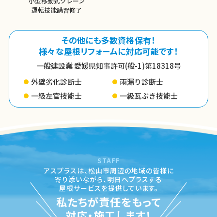
小型移動式クレーン
運転技能講習修了
その他にも多数資格保有！
様々な屋根リフォームに対応可能です！
一般建設業 愛媛県知事許可(般-1)第18318号
外壁劣化診断士
雨漏り診断士
一級左官技能士
一級瓦ぶき技能士
STAFF
アスプラスは、松山市周辺の地域の皆様に
寄り添いながら、
明日へプラスする
屋根サービスを提供しています。
私たちが責任をもって
対応・施工します！