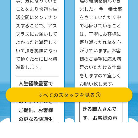
場の経験を積んでき
お悩みを精一杯解決
ました。 今一番仕事
します。 気になる、
をさせていただく中
どうしよう、困った
で心掛けていること
な、そんな時は是非
は、丁寧にお客様に
一度ご相談下さい。
寄り添った作業を心
わたくし今居がお家
がけています。お客
の安心と笑顔をお届
様のご要望に応え満
けします。
足のいただける仕事
笑顔がとっても
をしますので宜しく
素敵で、お客様
お願い致します。
の立場にたった
すべてのスタッフを見る
丁寧な仕事がで
アドバイスがで
きる職人さんで
きるアスプラス
す。 お客様の声
一押しのアドバ
を大切に作業を
イザーです。
進めお客様から