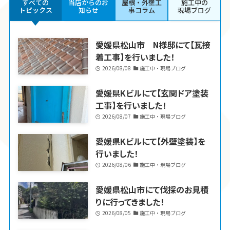
すべての
当店からのお
屋根・外壁工
施工中の
トピックス
知らせ
事コラム
現場ブログ
愛媛県松山市 N様邸にて【瓦接
着工事】を行いました！
2026/08/08
施工中・現場ブログ
愛媛県Kビルにて【玄関ドア塗装
工事】を行いました！
2026/08/07
施工中・現場ブログ
愛媛県Kビルにて【外壁塗装】を
行いました！
2026/08/06
施工中・現場ブログ
愛媛県松山市にて伐採のお見積
りに行ってきました！
2026/08/05
施工中・現場ブログ