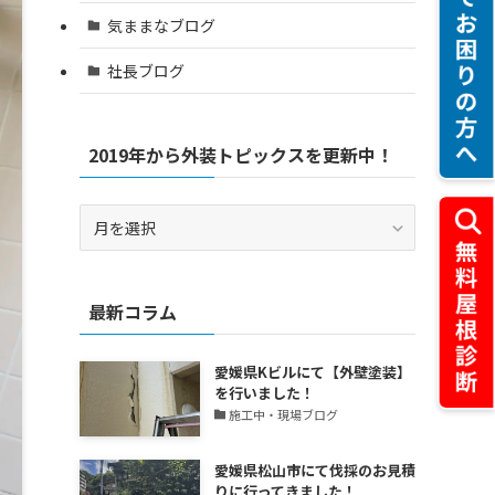
気ままなブログ
社長ブログ
2019年から外装トピックスを更新中！
2019
年
か
ら
最新コラム
外
装
ト
愛媛県Kビルにて【外壁塗装】
ピ
を行いました！
ッ
施工中・現場ブログ
ク
ス
愛媛県松山市にて伐採のお見積
を
りに行ってきました！