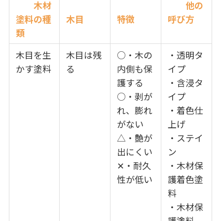
木材
他の
塗料の種
木目
特徴
呼び方
類
木目を生
木目は残
○・木の
・透明タ
かす塗料
る
内側も保
イプ
護する
・含浸タ
○・剥が
イプ
れ、膨れ
・着色仕
がない
上げ
△・艶が
・ステイ
出にくい
ン
✕・耐久
・木材保
性が低い
護着色塗
料
・木材保
護塗料