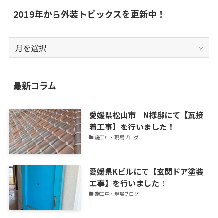
2019年から外装トピックスを更新中！
2019
年
か
ら
最新コラム
外
装
愛媛県松山市 N様邸にて【瓦接
ト
着工事】を行いました！
ピ
施工中・現場ブログ
ッ
ク
ス
愛媛県Kビルにて【玄関ドア塗装
を
工事】を行いました！
更
施工中・現場ブログ
新
中！