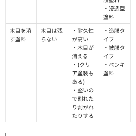
・浸透型
塗料
木目を消
木目は残
・耐久性
・造膜タ
す塗料
らない
が高い
イプ
・木目が
・被膜タ
消える
イプ
・(クリ
・ペンキ
ア塗装も
塗料
ある)
・堅いの
で割れた
り剥がれ
たりする