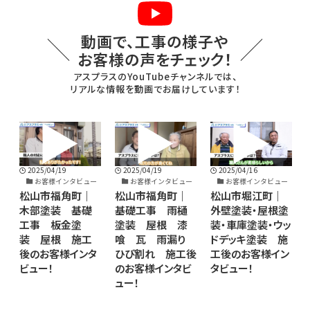
動画で、工事の様子や
お客様の声をチェック！
アスプラスのYouTubeチャンネルでは、
リアルな情報を動画でお届けしています！
2025/04/19
2025/04/16
2025/04/19
ー
お客様インタビュー
お客様インタビュー
お客様インタビュー
松山市福角町｜
松山市堀江町｜
松山市福角町｜
木部塗装 基礎
外壁塗装・屋根塗
基礎工事 雨樋
施
工事 板金塗
装・車庫塗装・ウッ
塗装 屋根 漆
ン
装 屋根 施工
ドデッキ塗装 施
喰 瓦 雨漏り
後のお客様インタ
工後のお客様イン
ひび割れ 施工後
ビュー！
タビュー！
のお客様インタビ
ュー！