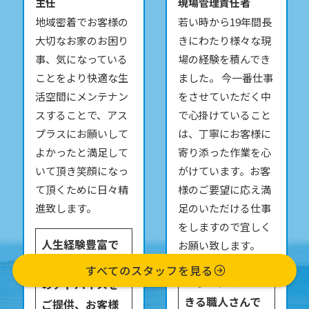
主任
現場管理責任者
地域密着でお客様の
若い時から19年間長
大切なお家のお困り
きにわたり様々な現
事、気になっている
場の経験を積んでき
ことをより快適な生
ました。 今一番仕事
活空間にメンテナン
をさせていただく中
スすることで、アス
で心掛けていること
プラスにお願いして
は、丁寧にお客様に
よかったと満足して
寄り添った作業を心
いて頂き笑顔になっ
がけています。お客
て頂くために日々精
様のご要望に応え満
進致します。
足のいただける仕事
をしますので宜しく
人生経験豊富で
お願い致します。
様々な角度から
すべてのスタッフを見る
丁寧な仕事がで
のアドバイスを
きる職人さんで
ご提供、お客様