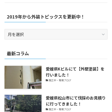
2019年から外装トピックスを更新中！
2019
年
か
ら
最新コラム
外
装
愛媛県Kビルにて【外壁塗装】を
ト
行いました！
ピ
施工中・現場ブログ
ッ
ク
ス
愛媛県松山市にて伐採のお見積り
を
に行ってきました！
更
施工中・現場ブログ