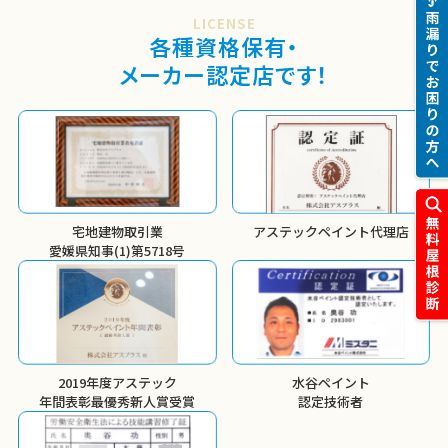
LICENSE
各種資格保有・
メーカー認定店です！
宅地建物取引業
アステックペイント代理店
愛媛県知事(1)第5718号
2019年度アステック
水谷ペイント
年間表彰
最優秀新人賞受賞
認定技術者