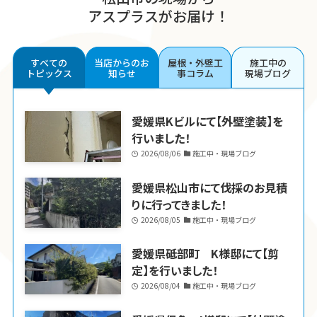
アスプラスがお届け！
すべての
当店からのお
屋根・外壁工
施工中の
トピックス
知らせ
事コラム
現場ブログ
愛媛県Kビルにて【外壁塗装】を
行いました！
2026/08/06
施工中・現場ブログ
愛媛県松山市にて伐採のお見積
りに行ってきました！
2026/08/05
施工中・現場ブログ
愛媛県砥部町 K様邸にて【剪
定】を行いました！
2026/08/04
施工中・現場ブログ