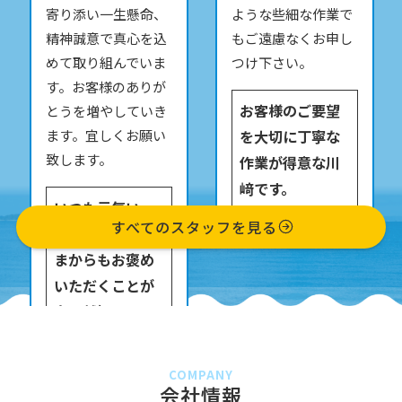
寄り添い一生懸命、
ような些細な作業で
精神誠意で真心を込
もご遠慮なくお申し
めて取り組んでいま
つけ下さい。
す。お客様のありが
お客様のご要望
とうを増やしていき
を大切に丁寧な
ます。宜しくお願い
致します。
作業が得意な川
﨑です。
いつも元気いっ
すべてのスタッフを見る
ぱいで、お客さ
まからもお褒め
いただくことが
多い越智です。
COMPANY
会社情報