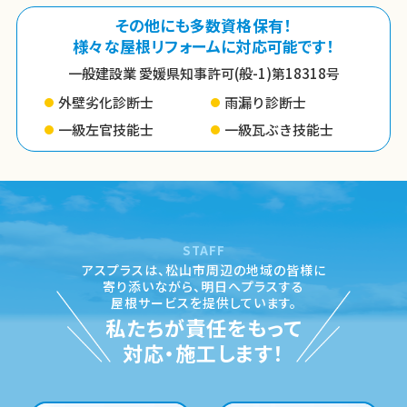
その他にも多数資格保有！
様々な屋根リフォームに対応可能です！
一般建設業 愛媛県知事許可(般-1)第18318号
外壁劣化診断士
雨漏り診断士
一級左官技能士
一級瓦ぶき技能士
STAFF
アスプラスは、松山市周辺の地域の皆様に
寄り添いながら、
明日へプラスする
屋根サービスを提供しています。
私たちが責任をもって
対応・施工します！