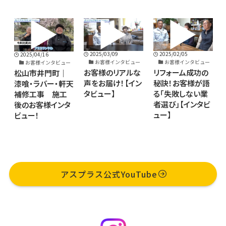
2025/02/05
2025/03/09
2025/04/16
ー
お客様インタビュー
お客様インタビュー
お客様インタビュー
リフォーム成功の
お客様のリアルな
松山市井門町｜
塗
秘訣！お客様が語
声をお届け！【イン
漆喰・ラバー・軒天
塀
る「失敗しない業
タビュー】
補修工事 施工
お
者選び」【インタビ
後のお客様インタ
ュー】
ビュー！
アスプラス公式YouTube