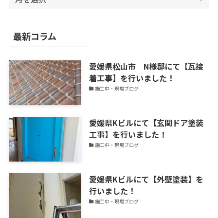
年
か
ら
最新コラム
外
装
愛媛県松山市 N様邸にて【瓦接
ト
着工事】を行いました！
ピ
施工中・現場ブログ
ッ
ク
ス
愛媛県Kビルにて【玄関ドア塗装
を
工事】を行いました！
更
施工中・現場ブログ
新
中！
愛媛県Kビルにて【外壁塗装】を
行いました！
施工中・現場ブログ