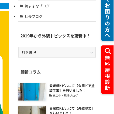
気ままなブログ
社長ブログ
2019年から外装トピックスを更新中！
2019
年
か
ら
最新コラム
外
装
ト
愛媛県Kビルにて【玄関ドア塗
ピ
装工事】を行いました！
ッ
施工中・現場ブログ
ク
ス
愛媛県Kビルにて【外壁塗装】
を
を行いました！