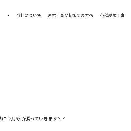
アスプラスへ
当社について
屋根工事が初めての方へ
各種屋根工事
に今月も頑張っていきます^_^