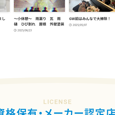
まし
～小休憩～ 雨漏り 瓦 雨
GW前はみんなで大掃除！
樋 ひび割れ 屋根 外壁塗装
2025/05/07
2025/06/23
LICENSE
資格保有・
メーカー認定店