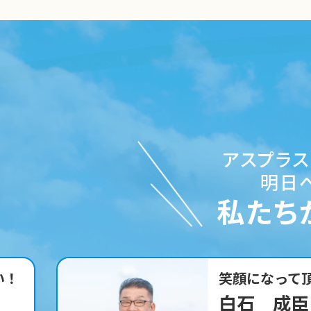
アスプラ
明日
私たち
進！
丁寧にお客様
吉田 亮