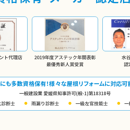
ント代理店
2019年度アステック
年間表彰
水
最優秀新人賞受賞
認
にも多数資格保有！
様々な屋根リフォームに対応可
一般建設業 愛媛県知事許可(般-1)第18318号
化診断士
雨漏り診断士
一級左官技能士
一