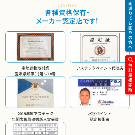
LICENSE
各種資格保有・
メーカー認定店です！
宅地建物取引業
アステックペイント代理店
愛媛県知事(1)第5718号
2019年度アステック
水谷ペイント
年間表彰
最優秀新人賞受賞
認定技術者