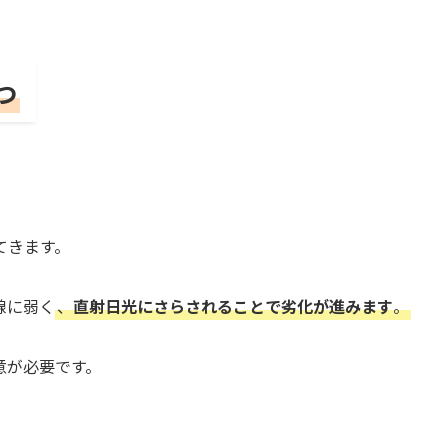
つ
てきます。
線に弱く
、
直射日光にさらされることで劣化が進みます
。
意が必要です。