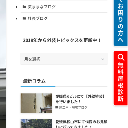
気ままなブログ
社長ブログ
2019年から外装トピックスを更新中！
2019
年
か
ら
最新コラム
外
装
ト
愛媛県Kビルにて【外壁塗装】
ピ
を行いました！
ッ
施工中・現場ブログ
ク
ス
愛媛県松山市にて伐採のお見積
を
りに行ってきました！