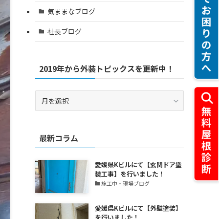
気ままなブログ
社長ブログ
2019年から外装トピックスを更新中！
2019
年
か
ら
最新コラム
外
装
ト
愛媛県Kビルにて【玄関ドア塗
ピ
装工事】を行いました！
ッ
施工中・現場ブログ
ク
ス
愛媛県Kビルにて【外壁塗装】
を
を行いました！