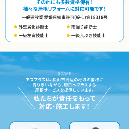
その他にも多数資格保有！
様々な屋根リフォームに対応可能です！
一般建設業 愛媛県知事許可(般-1)第18318号
外壁劣化診断士
雨漏り診断士
一級左官技能士
一級瓦ぶき技能士
STAFF
アスプラスは、松山市周辺の地域の皆様に
寄り添いながら、
明日へプラスする
屋根サービスを提供しています。
私たちが責任をもって
対応・施工します！