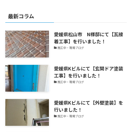
か
ら
最新コラム
外
装
愛媛県松山市 N様邸にて【瓦接
ト
着工事】を行いました！
ピ
施工中・現場ブログ
ッ
ク
ス
愛媛県Kビルにて【玄関ドア塗装
を
工事】を行いました！
更
施工中・現場ブログ
新
中！
愛媛県Kビルにて【外壁塗装】を
行いました！
施工中・現場ブログ