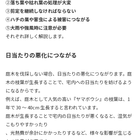
②
落ち葉や枯れ葉の処理が大変
③
剪定を継続しなければならない
④
ハチの巣や害虫による被害につながる
⑤
大雨や強風時に注意が必要
それぞれ詳しく解説します。
日当たりの悪化につながる
庭木を伐採しない場合、日当たりの悪化につながります。庭
木の枝葉が生長することで、宅内への日当たりを妨げるよう
になるからです。
例えば、庭木として人気の高い『ヤマボウシ』の枝葉は、1
年で 30 〜 40cm 生長すると言われています。
庭木が生長することで宅内の日当たりが悪くなると、湿気が
こもりやすかったり
、光熱費が余計にかかったりするなど、様々な影響が生じる