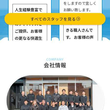
をしますので宜しく
人生経験豊富で
お願い致します。
様々な角度から
すべてのスタッフを見る
丁寧な仕事がで
のアドバイスを
きる職人さんで
ご提供、お客様
す。 お客様の声
の更なる快適生
を大切に作業を
活をサポート致
進めお客様から
します。
のご指名も高い
COMPANY
会社情報
吉田です。