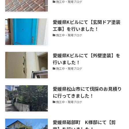
施工中・現場ブログ
ッ
ク
ス
愛媛県Kビルにて【玄関ドア塗装
を
工事】を行いました！
更
施工中・現場ブログ
新
中！
愛媛県Kビルにて【外壁塗装】を
行いました！
施工中・現場ブログ
愛媛県松山市にて伐採のお見積り
に行ってきました！
施工中・現場ブログ
愛媛県砥部町 K様邸にて【剪
定】を行いました！