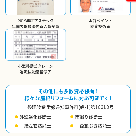
2019年度アステック
水谷ペイント
年間表彰
最優秀新人賞受賞
認定技術者
小型移動式クレーン
運転技能講習修了
その他にも多数資格保有！
様々な屋根リフォームに対応可能です！
一般建設業 愛媛県知事許可(般-1)第18318号
外壁劣化診断士
雨漏り診断士
一級左官技能士
一級瓦ぶき技能士