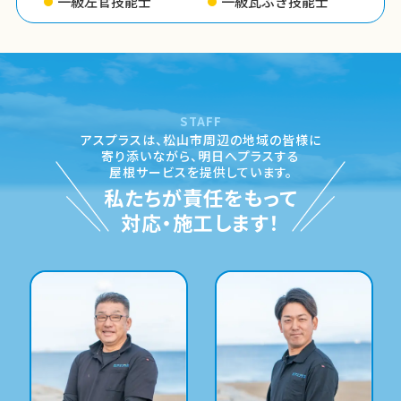
一級左官技能士
一級瓦ぶき技能士
STAFF
アスプラスは、松山市周辺の地域の皆様に
寄り添いながら、
明日へプラスする
屋根サービスを提供しています。
私たちが責任をもって
対応・施工します！