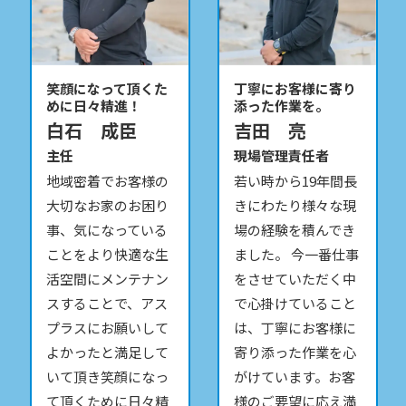
笑顔になって頂くた
丁寧にお客様に寄り
めに日々精進！
添った作業を。
白石 成臣
吉田 亮
主任
現場管理責任者
地域密着でお客様の
若い時から19年間長
大切なお家のお困り
きにわたり様々な現
事、気になっている
場の経験を積んでき
ことをより快適な生
ました。 今一番仕事
活空間にメンテナン
をさせていただく中
スすることで、アス
で心掛けていること
プラスにお願いして
は、丁寧にお客様に
よかったと満足して
寄り添った作業を心
いて頂き笑顔になっ
がけています。お客
て頂くために日々精
様のご要望に応え満