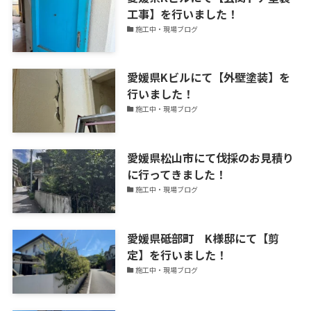
工事】を行いました！
ピ
施工中・現場ブログ
ッ
ク
ス
愛媛県Kビルにて【外壁塗装】を
を
行いました！
更
施工中・現場ブログ
新
中！
愛媛県松山市にて伐採のお見積り
に行ってきました！
施工中・現場ブログ
愛媛県砥部町 K様邸にて【剪
定】を行いました！
施工中・現場ブログ