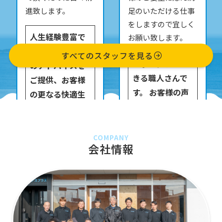
進致します。
足のいただける仕事
をしますので宜しく
人生経験豊富で
お願い致します。
様々な角度から
すべてのスタッフを見る
丁寧な仕事がで
のアドバイスを
きる職人さんで
ご提供、お客様
す。 お客様の声
の更なる快適生
を大切に作業を
活をサポート致
進めお客様から
します。
のご指名も高い
COMPANY
会社情報
吉田です。