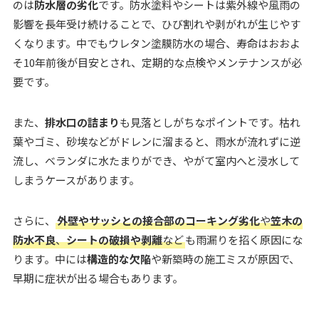
のは
防水層の劣化
です。防水塗料やシートは紫外線や風雨の
影響を長年受け続けることで、ひび割れや剥がれが生じやす
くなります。中でもウレタン塗膜防水の場合、寿命はおおよ
そ10年前後が目安とされ、定期的な点検やメンテナンスが必
要です。
また、
排水口の詰まり
も見落としがちなポイントです。枯れ
葉やゴミ、砂埃などがドレンに溜まると、雨水が流れずに逆
流し、ベランダに水たまりができ、やがて室内へと浸水して
しまうケースがあります。
さらに、
外壁やサッシとの接合部のコーキング劣化
や
笠木の
防水不良
、
シートの破損や剥離
など
も雨漏りを招く原因にな
ります。中には
構造的な欠陥
や新築時の施工ミスが原因で、
早期に症状が出る場合もあります。