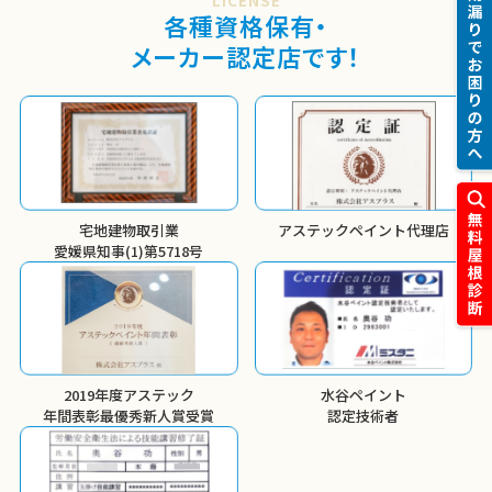
LICENSE
各種資格保有・
メーカー認定店です！
宅地建物取引業
アステックペイント代理店
愛媛県知事(1)第5718号
2019年度アステック
水谷ペイント
年間表彰
最優秀新人賞受賞
認定技術者