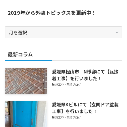
2019年から外装トピックスを更新中！
2019
年
か
ら
最新コラム
外
装
愛媛県松山市 N様邸にて【瓦接
ト
着工事】を行いました！
ピ
施工中・現場ブログ
ッ
ク
ス
愛媛県Kビルにて【玄関ドア塗装
を
工事】を行いました！
更
施工中・現場ブログ
新