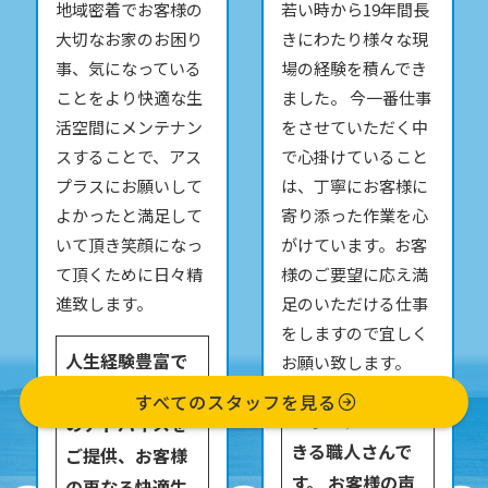
地域密着でお客様の
若い時から19年間長
大切なお家のお困り
きにわたり様々な現
事、気になっている
場の経験を積んでき
ことをより快適な生
ました。 今一番仕事
活空間にメンテナン
をさせていただく中
スすることで、アス
で心掛けていること
プラスにお願いして
は、丁寧にお客様に
よかったと満足して
寄り添った作業を心
いて頂き笑顔になっ
がけています。お客
て頂くために日々精
様のご要望に応え満
進致します。
足のいただける仕事
をしますので宜しく
人生経験豊富で
お願い致します。
様々な角度から
すべてのスタッフを見る
丁寧な仕事がで
のアドバイスを
きる職人さんで
ご提供、お客様
す。 お客様の声
の更なる快適生