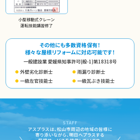
小型移動式クレーン
運転技能講習修了
その他にも多数資格保有！
様々な屋根リフォームに対応可能です！
一般建設業 愛媛県知事許可(般-1)第18318号
外壁劣化診断士
雨漏り診断士
一級左官技能士
一級瓦ぶき技能士
STAFF
アスプラスは、松山市周辺の地域の皆様に
寄り添いながら、
明日へプラスする