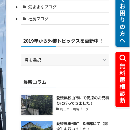
気ままなブログ
社長ブログ
2019年から外装トピックスを更新中！
2019
年
か
ら
最新コラム
外
装
ト
愛媛県松山市にて伐採のお見積
ピ
りに行ってきました！
ッ
施工中・現場ブログ
ク
ス
愛媛県砥部町 K様邸にて【剪
を
定】を行いました！