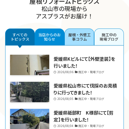
屋根リフォームトピックス
松山市の現場から
アスプラスがお届け！
すべての
当店からのお
屋根・外壁工
施工中の
トピックス
知らせ
事コラム
現場ブログ
愛媛県Kビルにて【外壁塗装】を
行いました！
2026/08/06
施工中・現場ブログ
愛媛県松山市にて伐採のお見積
りに行ってきました！
2026/08/05
施工中・現場ブログ
愛媛県砥部町 K様邸にて【剪
定】を行いました！
2026/08/04
施工中・現場ブログ