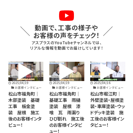
動画で、工事の様子や
お客様の声をチェック！
アスプラスのYouTubeチャンネルでは、
リアルな情報を動画でお届けしています！
2025/04/16
2025/04/16
2025/04/19
ュー
お客様インタビュー
お客様インタビュー
お客様インタビュー
｜
松山市堀江町｜
松山市堀江町｜
松山市福角町｜
礎
外壁塗装・屋根塗
外壁塗装・屋根塗
基礎工事 雨樋
装・車庫塗装・ウッ
装・木テラス・外塀
塗装 屋根 漆
工
ドデッキ塗装 施
塗装 施工後のお
喰 瓦 雨漏り
タ
工後のお客様イン
客様インタビュ
ひび割れ 施工後
タビュー！
ー！
のお客様インタビ
ュー！