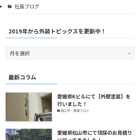
社長ブログ
2019年から外装トピックスを更新中！
2019
年
か
ら
最新コラム
外
装
愛媛県Kビルにて【外壁塗装】を
ト
行いました！
ピ
施工中・現場ブログ
ッ
ク
ス
愛媛県松山市にて伐採のお見積り
を
に行ってきました！