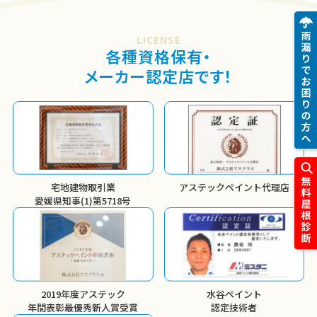
LICENSE
各種資格保有・
メーカー認定店です！
宅地建物取引業
アステックペイント代理店
愛媛県知事(1)第5718号
2019年度アステック
水谷ペイント
年間表彰
最優秀新人賞受賞
認定技術者