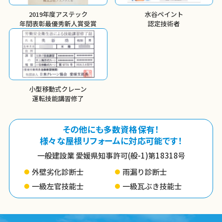
2019年度アステック
水谷ペイント
年間表彰
最優秀新人賞受賞
認定技術者
小型移動式クレーン
運転技能講習修了
その他にも多数資格保有！
様々な屋根リフォームに対応可能です！
一般建設業 愛媛県知事許可(般-1)第18318号
外壁劣化診断士
雨漏り診断士
一級左官技能士
一級瓦ぶき技能士