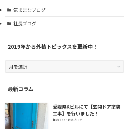
気ままなブログ
社長ブログ
2019年から外装トピックスを更新中！
2019
年
か
ら
最新コラム
外
装
愛媛県Kビルにて【玄関ドア塗装
ト
工事】を行いました！
ピ
施工中・現場ブログ
ッ
ク