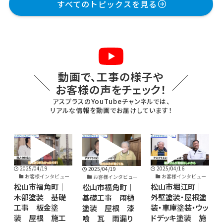
すべてのトピックスを見る
動画で、工事の様子や
お客様の声をチェック！
アスプラスのYouTubeチャンネルでは、
リアルな情報を動画でお届けしています！
2025/04/16
2025/04/16
2025/04/19
ュー
お客様インタビュー
お客様インタビュー
お客様インタビュー
｜
松山市堀江町｜
松山市堀江町｜
松山市福角町｜
礎
外壁塗装・屋根塗
外壁塗装・屋根塗
基礎工事 雨樋
装・車庫塗装・ウッ
装・木テラス・外塀
塗装 屋根 漆
工
ドデッキ塗装 施
塗装 施工後のお
喰 瓦 雨漏り