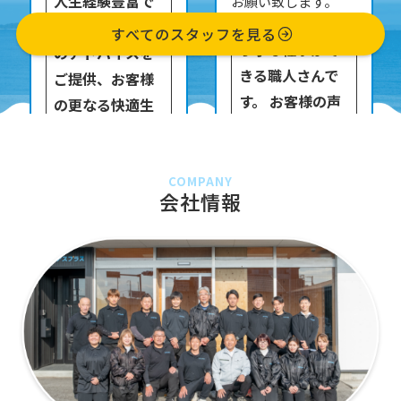
人生経験豊富で
お願い致します。
様々な角度から
すべてのスタッフを見る
丁寧な仕事がで
のアドバイスを
きる職人さんで
ご提供、お客様
す。 お客様の声
の更なる快適生
を大切に作業を
活をサポート致
進めお客様から
します。
のご指名も高い
COMPANY
会社情報
吉田です。