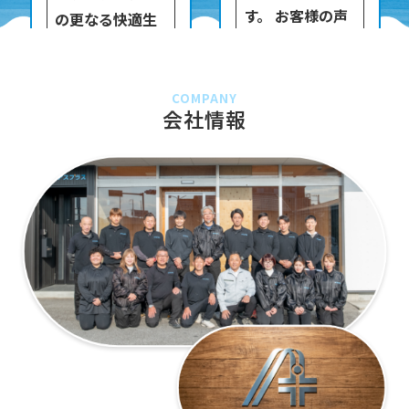
す。 お客様の声
の更なる快適生
を大切に作業を
活をサポート致
進めお客様から
します。
のご指名も高い
COMPANY
会社情報
吉田です。