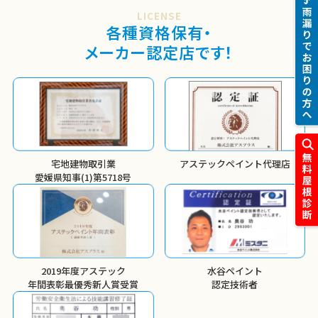
LICENSE
各種資格保有・
メーカー認定店です！
宅地建物取引業
アステックペイント代理店
愛媛県知事(1)第5718号
2019年度アステック
水谷ペイント
年間表彰
最優秀新人賞受賞
認定技術者