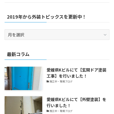
2019年から外装トピックスを更新中！
2019
年
か
ら
最新コラム
外
装
愛媛県Kビルにて【玄関ドア塗装
ト
工事】を行いました！
ピ
施工中・現場ブログ
ッ
ク
ス
愛媛県Kビルにて【外壁塗装】を
を
行いました！
更
施工中・現場ブログ