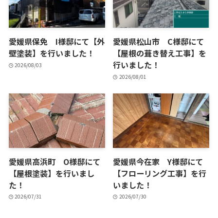
愛媛県保免 I様邸にて【外
愛媛県松山市 C様邸にて
壁塗装】を行いました！
【屋根の葺き替え工事】を
行いました！
2026/08/03
2026/08/01
愛媛県高浜町 O様邸にて
愛媛県今在家 Y様邸にて
【屋根塗装】を行いまし
【フローリング工事】を行
た！
いました！
2026/07/31
2026/07/30