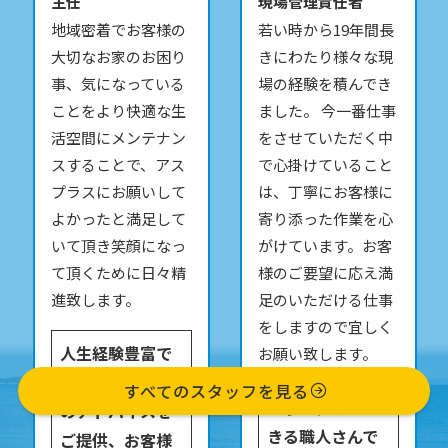
主任
現場管理責任者
地域密着でお客様の
若い時から19年間長
大切なお家のお困り
きにわたり様々な現
事、気になっている
場の経験を積んでき
ことをより快適な生
ました。 今一番仕事
活空間にメンテナン
をさせていただく中
スすることで、アス
で心掛けていること
プラスにお願いして
は、丁寧にお客様に
よかったと満足して
寄り添った作業を心
いて頂き笑顔になっ
がけています。お客
て頂くために日々精
様のご要望に応え満
進致します。
足のいただける仕事
をしますので宜しく
人生経験豊富で
お願い致します。
様々な角度から
すべてのスタッフを見る
丁寧な仕事がで
のアドバイスを
きる職人さんで
ご提供、お客様